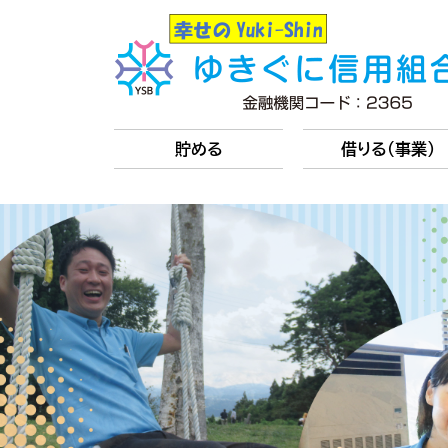
貯める
借りる(事業)