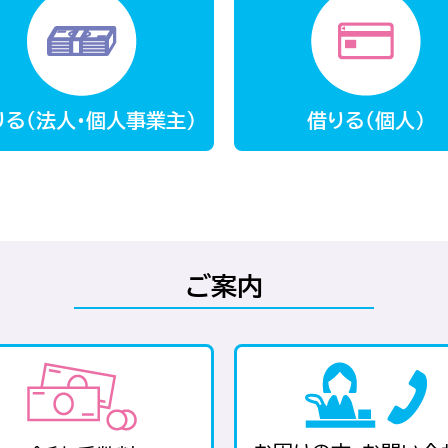
りる(法人・個人事業主)
借りる(個人)
ご案内